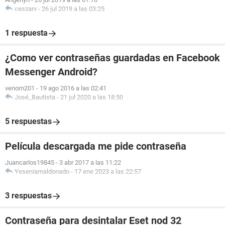
ceszarv
-
26 jul 2019 a las 03:25
1 respuesta
¿Como ver contraseñas guardadas en Facebook
Messenger Android?
venom201
-
19 ago 2016 a las 02:41
José_Bautista
-
21 jul 2020 a las 18:50
5 respuestas
Película descargada me pide contraseña
Juancarlos19845
-
3 abr 2017 a las 11:22
Yeseniamaldonado
-
17 ene 2023 a las 22:57
3 respuestas
Contraseña para desintalar Eset nod 32