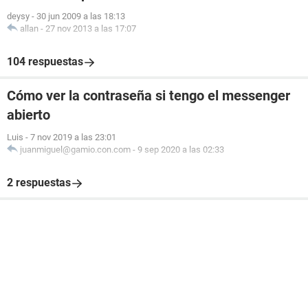
deysy
-
30 jun 2009 a las 18:13
allan
-
27 nov 2013 a las 17:07
104 respuestas
Cómo ver la contraseña si tengo el messenger
abierto
Luis
-
7 nov 2019 a las 23:01
juanmiguel@gamio.con.com
-
9 sep 2020 a las 02:33
2 respuestas