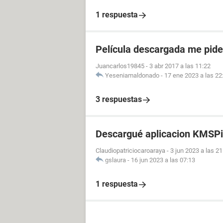
1 respuesta
Película descargada me pid
Juancarlos19845
-
3 abr 2017 a las 11:22
Yeseniamaldonado
-
17 ene 2023 a las 22
3 respuestas
Descargué aplicacion KMSPi
Claudiopatriciocaroaraya
-
3 jun 2023 a las 21
gslaura
-
16 jun 2023 a las 07:13
1 respuesta