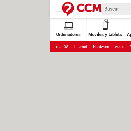
Ordenadores
Móviles y tablets
Ap
macOS
Internet
Hardware
Audio