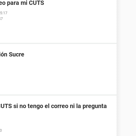
reo para mi CUTS
05:17
57
ión Sucre
TS si no tengo el correo ni la pregunta
50