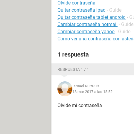
Olvide contraseña
Quitar contraseña ipad
- Guide
Quitar contraseña tablet android
- G
Cambiar contraseña hotmail
- Guide
Cambiar contraseña yahoo
- Guide
Como ver una contraseña con asteri
1 respuesta
RESPUESTA 1 / 1
Ismael RuizRuiz
18 mar 2017 a las 18:52
Olvide mi contraseña