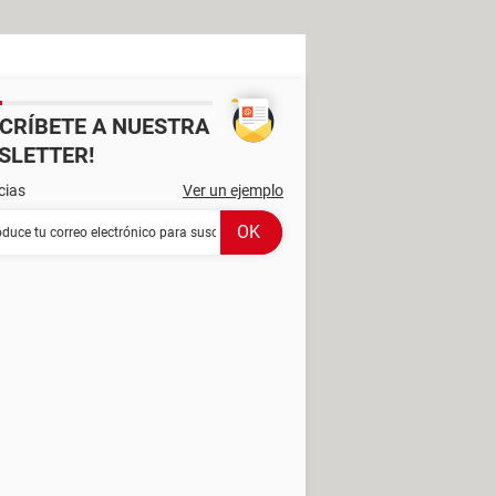
SCRÍBETE A NUESTRA
SLETTER!
cias
Ver un ejemplo