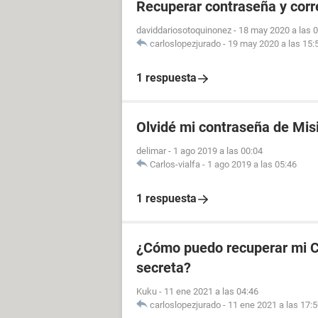
Recuperar contraseña y cor
daviddariosotoquinonez
-
18 may 2020 a las 
carloslopezjurado
-
19 may 2020 a las 15:
1 respuesta
Olvidé mi contraseña de Mis
delimar
-
1 ago 2019 a las 00:04
Carlos-vialfa
-
1 ago 2019 a las 05:46
1 respuesta
¿Cómo puedo recuperar mi CU
secreta?
Kuku
-
11 ene 2021 a las 04:46
carloslopezjurado
-
11 ene 2021 a las 17: