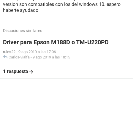
version son compatibles con los del windows 10. espero
haberte ayudado
Discusiones similares
Driver para Epson M188D o TM-U220PD
rules22
-
9 ago 2019 a las 17:06
Carlos-vialfa
-
9 ago 2019 a las 18:15
1 respuesta