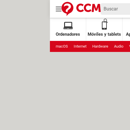
Ordenadores
Móviles y tablets
Ap
macOS
Internet
Hardware
Audio