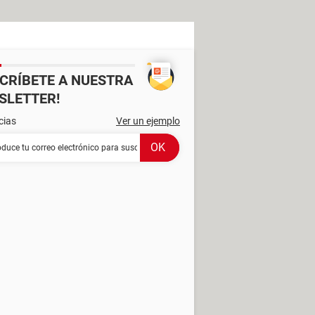
SCRÍBETE A NUESTRA
SLETTER!
cias
Ver un ejemplo