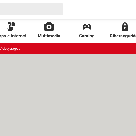
ps e Internet
Multimedia
Gaming
Cibersegurid
Videojuegos