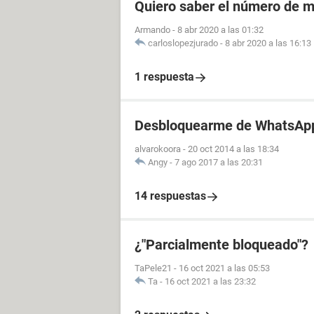
Quiero saber el número de m
Armando
-
8 abr 2020 a las 01:32
carloslopezjurado
-
8 abr 2020 a las 16:13
1 respuesta
Desbloquearme de WhatsAp
alvarokoora
-
20 oct 2014 a las 18:34
Angy
-
7 ago 2017 a las 20:31
14 respuestas
¿"Parcialmente bloqueado"?
TaPele21
-
16 oct 2021 a las 05:53
Ta
-
16 oct 2021 a las 23:32