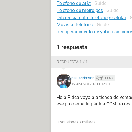
Telefono de at&t
- Guide
Telefono de metro pcs
- Guide
Diferencia entre telefono y celular
- 
Movistar telefono
- Guide
Recuperar cuenta de yahoo sin correo
1 respuesta
RESPUESTA 1 / 1
piratacrimson
11.636
19 ene 2017 a las 14:01
Hola Pitica vaya ala tienda de vent
ese problema la página CCM no res
Discusiones similares