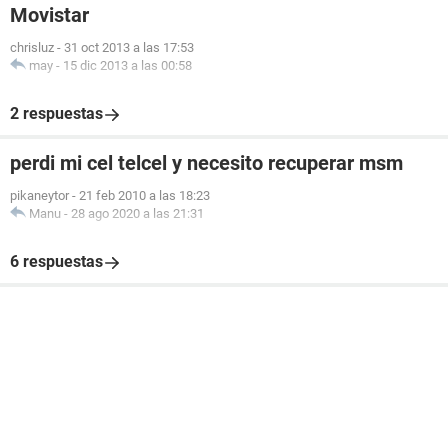
Movistar
chrisluz
-
31 oct 2013 a las 17:53
may
-
15 dic 2013 a las 00:58
2 respuestas
perdi mi cel telcel y necesito recuperar msm
pikaneytor
-
21 feb 2010 a las 18:23
Manu
-
28 ago 2020 a las 21:31
6 respuestas