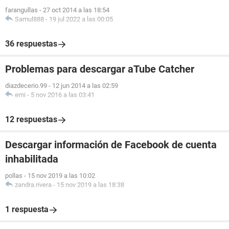
farangullas
-
27 oct 2014 a las 18:54
Samul888
-
19 jul 2022 a las 00:05
36 respuestas
Problemas para descargar aTube Catcher
diazdecerio.99
-
12 jun 2014 a las 02:59
emi
-
5 nov 2016 a las 03:41
12 respuestas
Descargar información de Facebook de cuenta
inhabilitada
pollas
-
15 nov 2019 a las 10:02
zandra.rivera
-
15 nov 2019 a las 18:38
1 respuesta