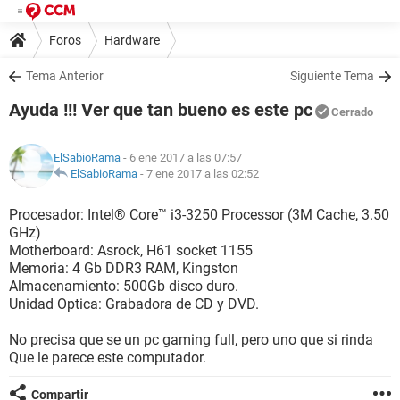
Foros
Hardware
Tema Anterior
Siguiente Tema
Ayuda !!! Ver que tan bueno es este pc
Cerrado
ElSabioRama
- 6 ene 2017 a las 07:57
ElSabioRama
-
7 ene 2017 a las 02:52
Procesador: Intel® Core™ i3-3250 Processor (3M Cache, 3.50
GHz)
Motherboard: Asrock, H61 socket 1155
Memoria: 4 Gb DDR3 RAM, Kingston
Almacenamiento: 500Gb disco duro.
Unidad Optica: Grabadora de CD y DVD.
No precisa que se un pc gaming full, pero uno que si rinda
Que le parece este computador.
Compartir