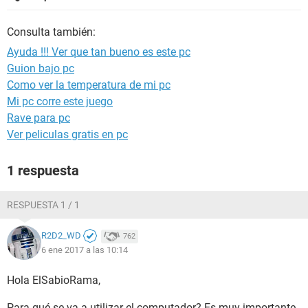
Consulta también:
Ayuda !!! Ver que tan bueno es este pc
Guion bajo pc
Como ver la temperatura de mi pc
Mi pc corre este juego
Rave para pc
Ver peliculas gratis en pc
1 respuesta
RESPUESTA 1 / 1
R2D2_WD
762
6 ene 2017 a las 10:14
Hola ElSabioRama,
Para qué se va a utilizar el computador? Es muy importante