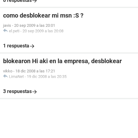
8 respuestas
como desblokear mi msn :S ?
javis
-
20 sep 2009 a las 20:01
el.peti
-
20 sep 2009 a las 20:08
1 respuesta
blokearon Hi aki en la empresa, desblokear
vikko
-
18 dic 2008 a las 17:21
LimaNet
-
19 dic 2008 a las 20:35
3 respuestas