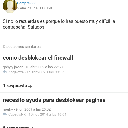
Bergeta777
3 ene 2017 a las 01:40
Si no lo recuerdas es porque lo has puesto muy difícil la
contraseña. Saludos.
Discusiones similares
como desblokear el firewall
gaby y javier
-
13 abr 2009 a las 22:53
Angelotte
-
14 abr 2009 a las 00:12
1 respuesta
necesito ayuda para desblokear paginas
merky
-
9 jun 2009 a las 20:02
CapzulaPR
-
10 nov 2014 a las 16:04