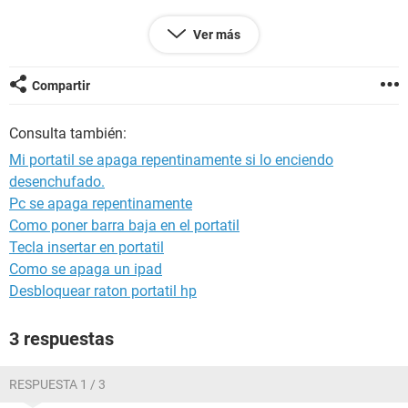
Tendría que añadir que la batería no es extraíble, si la
Ver más
necesito sacar, tendría que consultar si la puedo sacar por
no perder la garantía.
Compartir
Si alguien puede ayudarme, se lo agradeceré un montón!
Gracias.
Consulta también:
Mi portatil se apaga repentinamente si lo enciendo
desenchufado.
Pc se apaga repentinamente
Como poner barra baja en el portatil
Tecla insertar en portatil
Como se apaga un ipad
Desbloquear raton portatil hp
3 respuestas
RESPUESTA 1 / 3