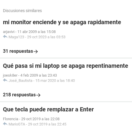
Discusiones similares
mi monitor enciende y se apaga rapidamente
arjavivi
-
11 abr 2009 a las 15:08
Maga123
-
29 oct 2023 a las 03:53
31 respuestas
Qué pasa si mi laptop se apaga repentinamente
joesk8er
-
4 feb 2009 a las 23:43
José_Bautista
-
15 mar 2020 a las 18:40
218 respuestas
Que tecla puede remplazar a Enter
Florencia
-
29 oct 2019 a las 22:08
MarioGTA
-
29 oct 2019 a las 22:45