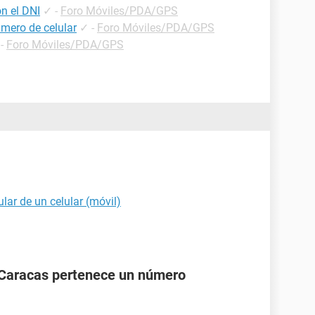
n el DNI
✓
-
Foro Móviles/PDA/GPS
mero de celular
✓
-
Foro Móviles/PDA/GPS
-
Foro Móviles/PDA/GPS
ular de un celular (móvil)
 Caracas pertenece un número