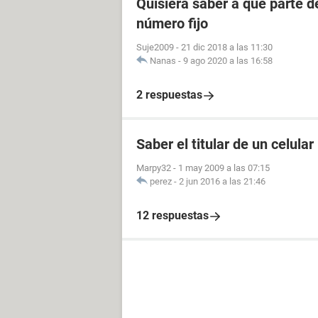
Quisiera saber a qué parte 
número fijo
Suje2009
-
21 dic 2018 a las 11:30
Nanas
-
9 ago 2020 a las 16:58
2 respuestas
Saber el titular de un celular
Marpy32
-
1 may 2009 a las 07:15
perez
-
2 jun 2016 a las 21:46
12 respuestas