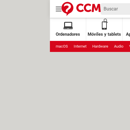
Ordenadores
Móviles y tablets
Ap
macOS
Internet
Hardware
Audio