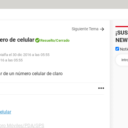
Siguiente Tema
¡SU
ero de celular
NEW
Resuelto
/Cerrado
Noti
ialfa el 30 dic 2016 a las 05:55
016 a las 05:55
ar de un número celular de claro
elular
oro Móviles/PDA/GPS