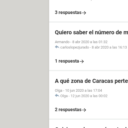
3 respuestas
Quiero saber el número de m
Armando
-
8 abr 2020 a las 01:32
carloslopezjurado
-
8 abr 2020 a las 16:13
1 respuesta
A qué zona de Caracas perte
Olga
-
10 jun 2020 a las 17:04
Olga
-
12 jun 2020 a las 00:02
2 respuestas