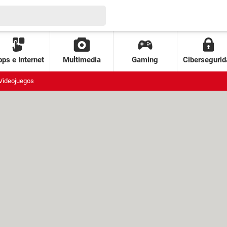
ps e Internet
Multimedia
Gaming
Cibersegurid
Videojuegos