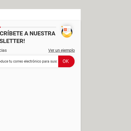
SCRÍBETE A NUESTRA
SLETTER!
cias
Ver un ejemplo