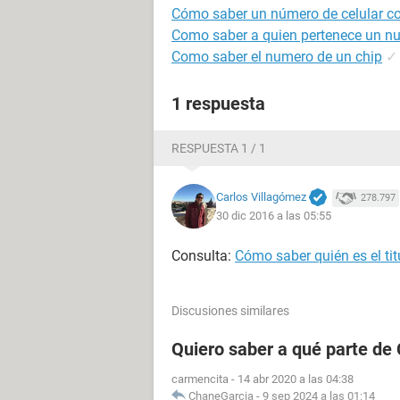
Cómo saber un número de celular co
Como saber a quien pertenece un nu
Como saber el numero de un chip
✓
1 respuesta
RESPUESTA 1 / 1
Carlos Villagómez
278.797
30 dic 2016 a las 05:55
Consulta:
Cómo saber quién es el tit
Discusiones similares
Quiero saber a qué parte de
carmencita
-
14 abr 2020 a las 04:38
ChaneGarcia
-
9 sep 2024 a las 01:14