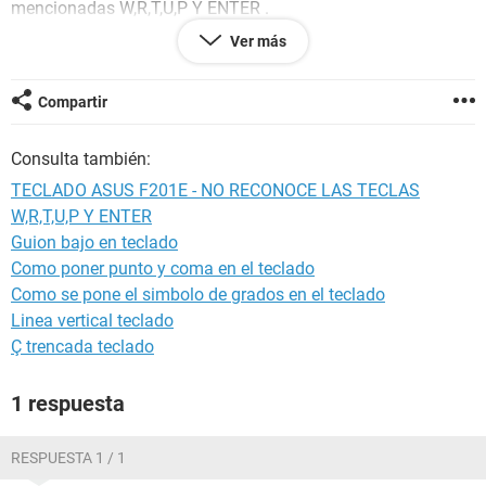
mencionadas W,R,T,U,P Y ENTER .
Ver más
alguien me recomendó actualizar a win8, pero nada ahora lo
estoy instalando nuevamente desde (0), para ver que
sucede,
Compartir
espero aportes a este caso.
Consulta también:
saludos desde Colombia.
TECLADO ASUS F201E - NO RECONOCE LAS TECLAS
W,R,T,U,P Y ENTER
Guion bajo en teclado
Como poner punto y coma en el teclado
Como se pone el simbolo de grados en el teclado
Linea vertical teclado
Ç trencada teclado
1 respuesta
RESPUESTA 1 / 1