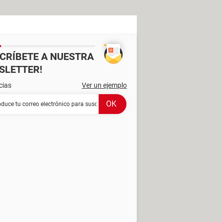
SCRÍBETE A NUESTRA
SLETTER!
cias
Ver un ejemplo