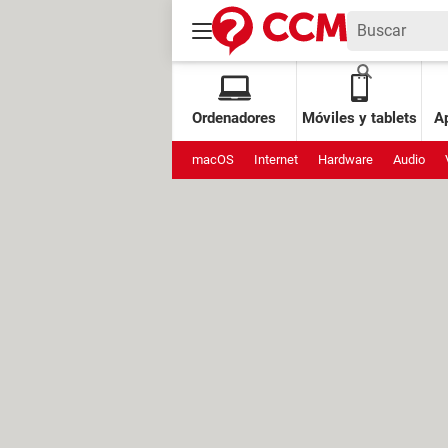
Ordenadores
Móviles y tablets
Ap
macOS
Internet
Hardware
Audio