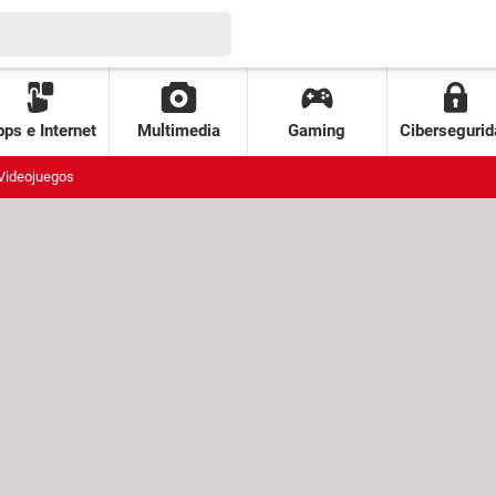
ps e Internet
Multimedia
Gaming
Cibersegurid
Videojuegos