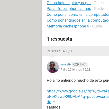
Guion bajo copiar y pegar
- Guide
Pasar fotos iphone a mac
- Guide
Como poner coma en la computado
Como poner grados en la computad
Memoria cache iphone 6
- Guide
1 respuesta
RESPUESTA 1 / 1
mayestik
5.001
17 dic 2016 a las 16:23
Hola,no entiendo mucho de esto pero
https://www.google.es/?gfe_rd=cr&
aNpKt8weR9IDADA#q=puedo+cortar
rta
saludos