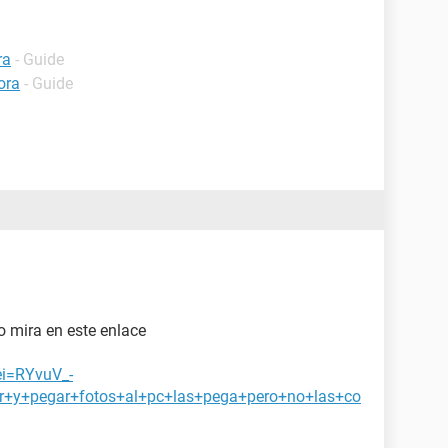
ra
- Guide
ora
- Guide
 mira en este enlace
ei=RYvuV_-
+y+pegar+fotos+al+pc+las+pega+pero+no+las+co