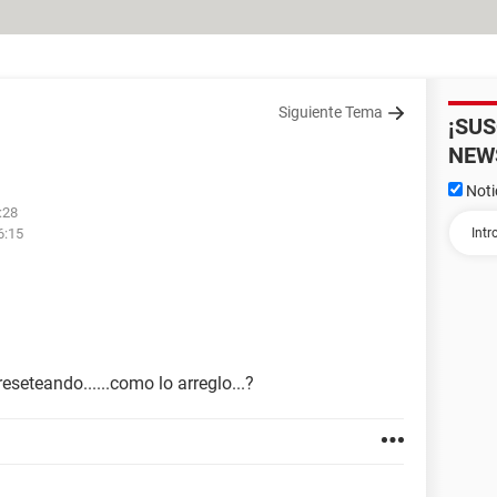
Siguiente Tema
¡SU
NEW
Noti
:28
6:15
eseteando......como lo arreglo...?