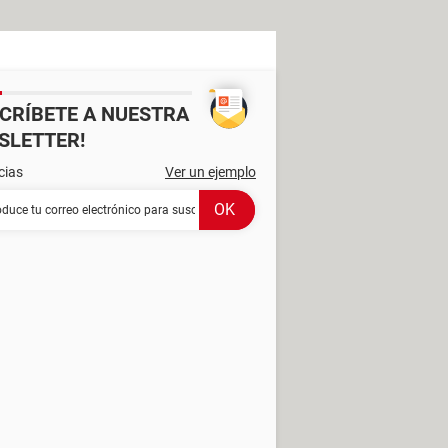
SCRÍBETE A NUESTRA
SLETTER!
cias
Ver un ejemplo