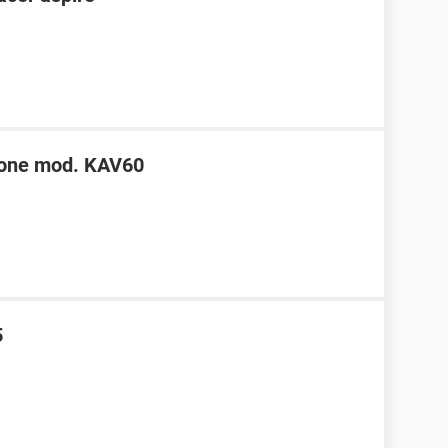
 one mod. KAV60
5