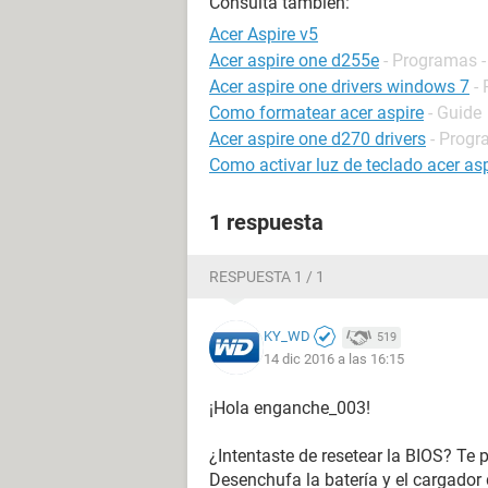
Consulta también:
Acer Aspire v5
Acer aspire one d255e
- Programas -
Acer aspire one drivers windows 7
-
Como formatear acer aspire
- Guide
Acer aspire one d270 drivers
- Progr
Como activar luz de teclado acer asp
1 respuesta
RESPUESTA 1 / 1
KY_WD
519
14 dic 2016 a las 16:15
¡Hola enganche_003!
¿Intentaste de resetear la BIOS? Te
Desenchufa la batería y el cargador 