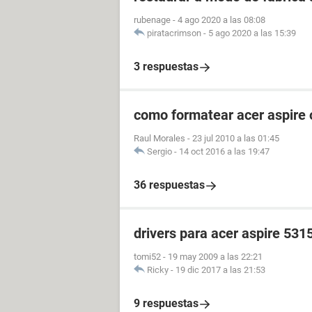
rubenage
-
4 ago 2020 a las 08:08
piratacrimson
-
5 ago 2020 a las 15:39
3 respuestas
como formatear acer aspire
Raul Morales
-
23 jul 2010 a las 01:45
Sergio
-
14 oct 2016 a las 19:47
36 respuestas
drivers para acer aspire 531
tomi52
-
19 may 2009 a las 22:21
Ricky
-
19 dic 2017 a las 21:53
9 respuestas