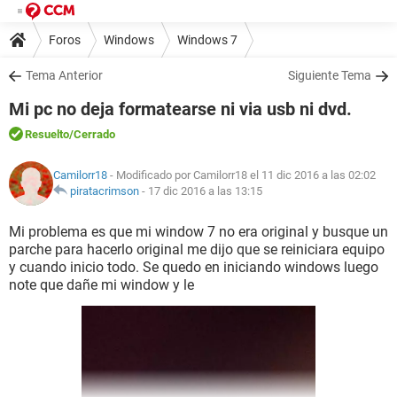
Foros
Windows
Windows 7
Tema Anterior
Siguiente Tema
Mi pc no deja formatearse ni via usb ni dvd.
Resuelto
/Cerrado
Camilorr18
- Modificado por Camilorr18 el 11 dic 2016 a las 02:02
piratacrimson
-
17 dic 2016 a las 13:15
Mi problema es que mi window 7 no era original y busque un
parche para hacerlo original me dijo que se reiniciara equipo
y cuando inicio todo. Se quedo en iniciando windows luego
note que dañe mi window y le