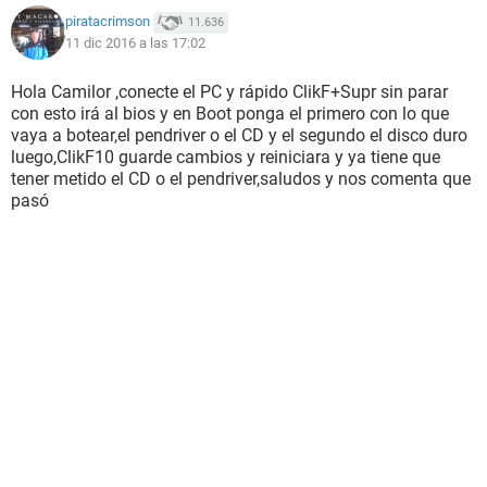
piratacrimson
11.636
11 dic 2016 a las 17:02
Hola Camilor ,conecte el PC y rápido ClikF+Supr sin parar
con esto irá al bios y en Boot ponga el primero con lo que
vaya a botear,el pendriver o el CD y el segundo el disco duro
luego,ClikF10 guarde cambios y reiniciara y ya tiene que
tener metido el CD o el pendriver,saludos y nos comenta que
pasó
luego intente poner bios para poner nuevo window y
formatear y no me deja. No carga ni inicio window y no deja
poner la instalación de window ni usb ni dvd