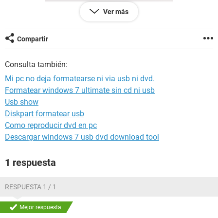
Ver más
Compartir
Consulta también:
Mi pc no deja formatearse ni via usb ni dvd.
Formatear windows 7 ultimate sin cd ni usb
Usb show
Diskpart formatear usb
Como reproducir dvd en pc
Descargar windows 7 usb dvd download tool
1 respuesta
di en reparar recomendado y lo deje 5 o 4 horas hasta que
quedo como la foto que mande. Luego reinicie y empeoro
RESPUESTA 1 / 1
todo. Ahora ni cargan las letras blancas de cuando unicia pc
luego pase wind
Mejor respuesta