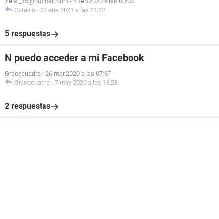
Yelsi_45@hotmail.com
-
4 feb 2020 a las 00:00
Octavio
-
23 ene 2021 a las 21:22
5 respuestas
N puedo acceder a mi Facebook
Gracecuadra
-
26 mar 2020 a las 07:37
Gracecuadra
-
7 may 2020 a las 18:28
2 respuestas