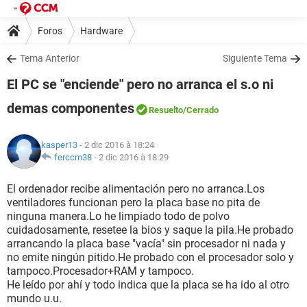
Foros
Hardware
Tema Anterior
Siguiente Tema
El PC se "enciende" pero no arranca el s.o ni
demas componentes
Resuelto
/Cerrado
kasper13
- 2 dic 2016 à 18:24
ferccm38
-
2 dic 2016 à 18:29
El ordenador recibe alimentación pero no arranca.Los
ventiladores funcionan pero la placa base no pita de
ninguna manera.Lo he limpiado todo de polvo
cuidadosamente, resetee la bios y saque la pila.He probado
arrancando la placa base "vacía" sin procesador ni nada y
no emite ningún pitido.He probado con el procesador solo y
tampoco.Procesador+RAM y tampoco.
He leído por ahí y todo indica que la placa se ha ido al otro
mundo u.u.