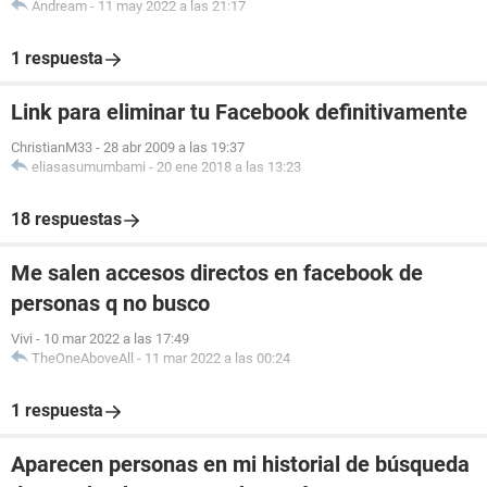
Andream
-
11 may 2022 a las 21:17
1 respuesta
Link para eliminar tu Facebook definitivamente
ChristianM33
-
28 abr 2009 a las 19:37
eliasasumumbami
-
20 ene 2018 a las 13:23
18 respuestas
Me salen accesos directos en facebook de
personas q no busco
Vivi
-
10 mar 2022 a las 17:49
TheOneAboveAll
-
11 mar 2022 a las 00:24
1 respuesta
Aparecen personas en mi historial de búsqueda