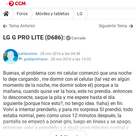
Foros
Móviles y tabletas
LG
Tema Anterior
Siguiente Tema
LG G PRO LITE (D686):
Cerrado
karlavonne
- 28 nov 2016 a las 04:38
piratacrimson
-
28 nov 2016 a las 14:33
Buenas, el problema con mi celular comenzó que una noche
lo deje cargando , me dormir con el celular (tal vez en algún
momento de la noche, me dormir sobre el) porque a la
mañana, cuando quise ver la hora, este no prendía. entonces
lo desconecte, saque la pila y me espere hasta el día
siguiente (porque hice esto?, no tengo idea. haha) en fin.
Volví a intentar prenderlo, y para mi sorpresa SI prendió, todo
estaba normal, pero como unos 12 minutos después, la
pantalla se empezó a poner gris, luego en lineas y se apago,
entonces volví a prenderlo y e igual unos minutos normal y
de pronto la pantalla se apaga. alguna sugerencia sobre