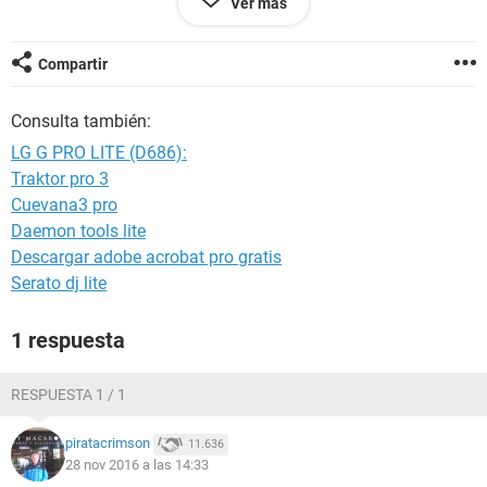
Ver más
cual sera el problema? saldrá muy caro mandarlo con algún
técnico a reparar o ya de plano lo tiro?.
Compartir
+: Tengo el celular así hace, c
omo 3 semanas, lo prendo,
Consulta también:
aguanta como 30 min y luego de repente se apagar y aveces
tardo hasta 2 días en que prenda.
LG G PRO LITE (D686):
+: unos 2 meses antes, lo mande a reparar porque se cayo y
Traktor pro 3
la pantalla se había desconectado según.
Cuevana3 pro
(disculpen si hay algún error ortográfico) GRACIAS :)
Daemon tools lite
Descargar adobe acrobat pro gratis
Serato dj lite
1 respuesta
RESPUESTA 1 / 1
piratacrimson
11.636
28 nov 2016 a las 14:33