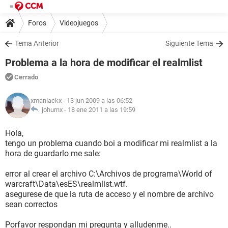
Foros
Videojuegos
Tema Anterior
Siguiente Tema
Problema a la hora de modificar el realmlist
Cerrado
xmaniackx
- 13 jun 2009 a las 06:52
johurnx -
18 ene 2011 a las 19:59
Hola,
tengo un problema cuando boi a modificar mi realmlist a la
hora de guardarlo me sale:
error al crear el archivo C:\Archivos de programa\World of
warcraft\Data\esES\realmlist.wtf.
asegurese de que la ruta de acceso y el nombre de archivo
sean correctos
Porfavor respondan mi pregunta y alludenme..