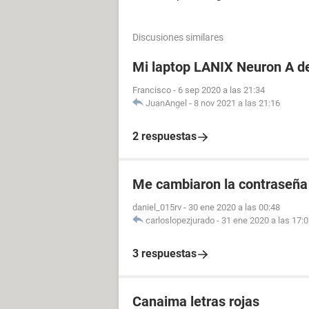
Discusiones similares
Mi laptop LANIX Neuron A de
Francisco
-
6 sep 2020 a las 21:34
JuanAngel
-
8 nov 2021 a las 21:16
2 respuestas
Me cambiaron la contraseña
daniel_015rv
-
30 ene 2020 a las 00:48
carloslopezjurado
-
31 ene 2020 a las 17:
3 respuestas
Canaima letras rojas