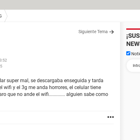
G
Siguiente Tema
¡SU
NEW
Noti
3:52
55
dar super mal, se descargaba enseguida y tarda
wifi y el 3g me anda horrores, el celular tiene
o que no ande el wifi............. alguien sabe como