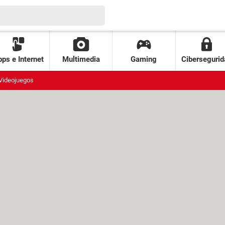
ps e Internet
Multimedia
Gaming
Cibersegurid
Videojuegos