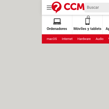
Ordenadores
Móviles y tablets
Ap
macOS
Internet
Hardware
Audio