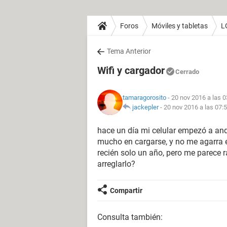
Foros
Móviles y tabletas
L
Tema Anterior
Wifi y cargador
Cerrado
tamaragorosito
- 20 nov 2016 a las 0
jackepler
-
20 nov 2016 a las 07:
hace un día mi celular empezó a an
mucho en cargarse, y no me agarra el 
recién solo un año, pero me parece rar
arreglarlo?
Compartir
Consulta también: