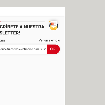
SCRÍBETE A NUESTRA
SLETTER!
cias
Ver un ejemplo