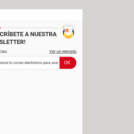
SCRÍBETE A NUESTRA
SLETTER!
cias
Ver un ejemplo