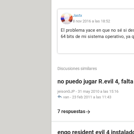
Jastx
8 nov 2016 a las 18:52
El problema yace en que no sé si de
64 bits de mi sistema operativo, ya q
Discusiones similares
no puedo jugar R.evil 4, falt
jeisonGJP
-
31 may 2010 a las 15:16
van
-
23 feb 2011 a las 11:43
7 respuestas
engo resident evil 4 instalad