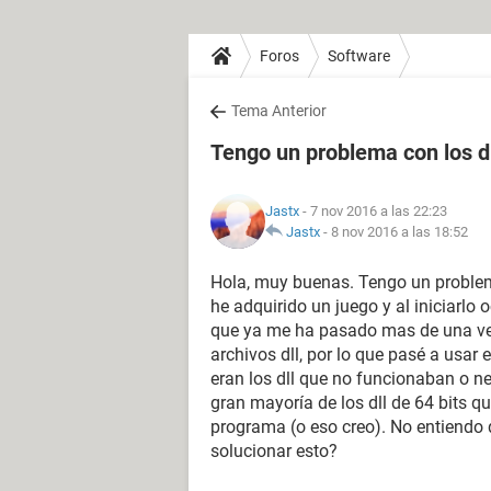
Foros
Software
Tema Anterior
Tengo un problema con los dl
Jastx
- 7 nov 2016 a las 22:23
Jastx
-
8 nov 2016 a las 18:52
Hola, muy buenas. Tengo un problema
he adquirido un juego y al iniciarlo 
que ya me ha pasado mas de una vez
archivos dll, por lo que pasé a usa
eran los dll que no funcionaban o n
gran mayoría de los dll de 64 bits q
programa (o eso creo). No entiendo q
solucionar esto?