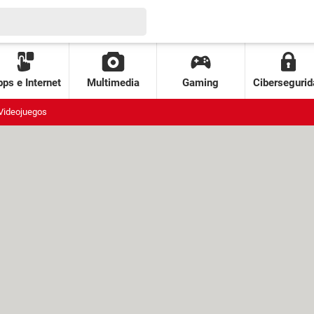
ps e Internet
Multimedia
Gaming
Cibersegurid
Videojuegos