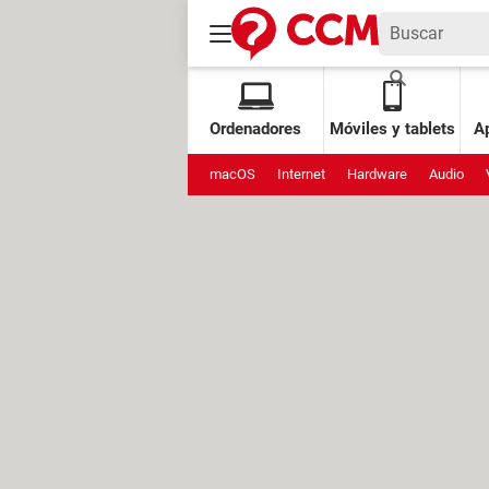
Ordenadores
Móviles y tablets
Ap
macOS
Internet
Hardware
Audio