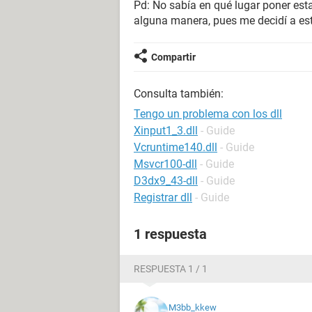
Pd: No sabía en qué lugar poner est
alguna manera, pues me decidí a est
Compartir
Consulta también:
Tengo un problema con los dll
Xinput1_3.dll
- Guide
Vcruntime140.dll
- Guide
Msvcr100-dll
- Guide
D3dx9_43-dll
- Guide
Registrar dll
- Guide
1 respuesta
RESPUESTA 1 / 1
M3bb_kkew