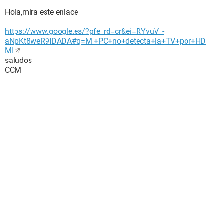
Hola,mira este enlace
https://www.google.es/?gfe_rd=cr&ei=RYvuV_-
aNpKt8weR9IDADA#q=Mi+PC+no+detecta+la+TV+por+HD
MI
saludos
CCM