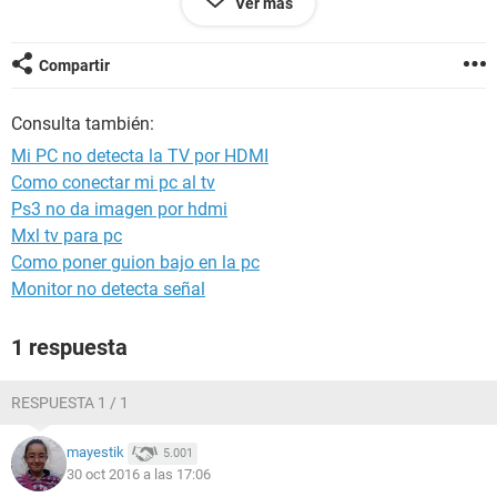
Ver más
ayudar. Saludos.
https://prnt.sc/d0nw3a
Compartir
Consulta también:
Mi PC no detecta la TV por HDMI
Como conectar mi pc al tv
Ps3 no da imagen por hdmi
Mxl tv para pc
Como poner guion bajo en la pc
Monitor no detecta señal
1 respuesta
RESPUESTA 1 / 1
mayestik
5.001
30 oct 2016 a las 17:06