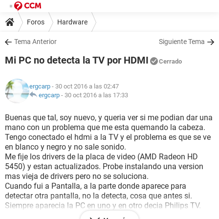
Foros
Hardware
Tema Anterior
Siguiente Tema
Mi PC no detecta la TV por HDMI
Cerrado
ergcarp
- 30 oct 2016 a las 02:47
ergcarp
-
30 oct 2016 a las 17:33
Buenas que tal, soy nuevo, y queria ver si me podian dar una
mano con un problema que me esta quemando la cabeza.
Tengo conectado el hdmi a la TV y el problema es que se ve
en blanco y negro y no sale sonido.
Me fije los drivers de la placa de video (AMD Radeon HD
5450) y estan actualizados. Probe instalando una version
mas vieja de drivers pero no se soluciona.
Cuando fui a Pantalla, a la parte donde aparece para
detectar otra pantalla, no la detecta, cosa que antes si.
Siempre aparecia la PC en uno y en otro decia Philips TV.
Dejo fotos por si no me exprese bien, espero que puedan