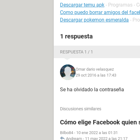
Descargar temu apk
- Programas - 
Como puedo borrar amigos del face
Descargar pokemon esmeralda
- Pr
1 respuesta
RESPUESTA 1 / 1
Omar dario velasquez
29 oct 2016 a las 17:43
Se ha olvidado la contraseña
Discusiones similares
Cómo elige Facebook quien s
Bilbo84
-
10 ene 2022 a las 01:31
Andream
-
11 may 2022 a las 21:17