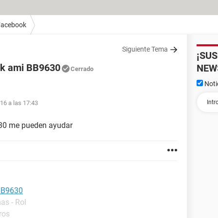
Facebook
Siguiente Tema
¡SU
ok ami BB9630
NEW
Cerrado
Noti
16 a las 17:43
630 me pueden ayudar
BB9630
as - Rol
ros