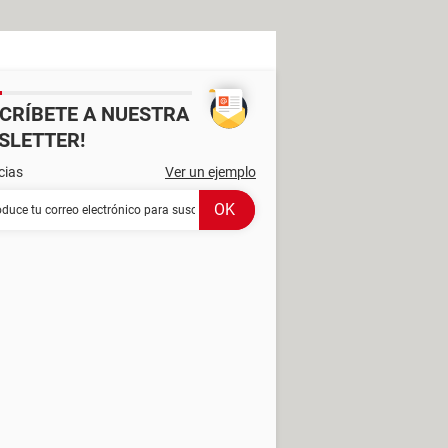
SCRÍBETE A NUESTRA
SLETTER!
cias
Ver un ejemplo