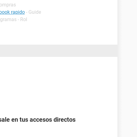
Compras
book rapido
- Guide
ogramas - Rol
ale en tus accesos directos