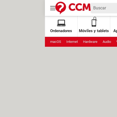
Ordenadores
Móviles y tablets
Ap
macOS
Internet
Hardware
Audio