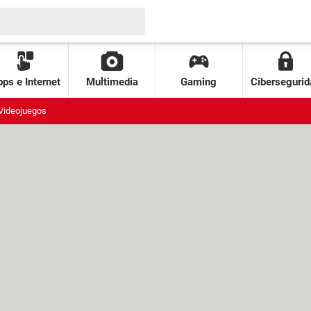
ps e Internet
Multimedia
Gaming
Cibersegurid
Videojuegos