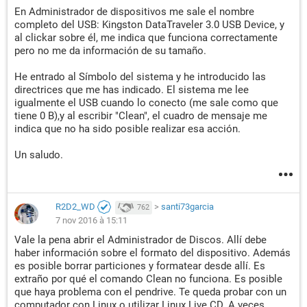
En Administrador de dispositivos me sale el nombre
completo del USB: Kingston DataTraveler 3.0 USB Device, y
al clickar sobre él, me indica que funciona correctamente
pero no me da información de su tamaño.
He entrado al Símbolo del sistema y he introducido las
directrices que me has indicado. El sistema me lee
igualmente el USB cuando lo conecto (me sale como que
tiene 0 B),y al escribir "Clean", el cuadro de mensaje me
indica que no ha sido posible realizar esa acción.
Un saludo.
R2D2_WD
>
santi73garcia
762
7 nov 2016 à 15:11
Vale la pena abrir el Administrador de Discos. Allí debe
haber información sobre el formato del dispositivo. Además
es posible borrar particiones y formatear desde allí. Es
extraño por qué el comando Clean no funciona. Es posible
que haya problema con el pendrive. Te queda probar con un
computador con Linux o utilizar Linux Live CD. A veces