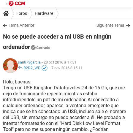
Foros
Hardware
Tema Anterior
Siguiente Tema
No se puede acceder a mi USB en ningún
ordenador
Cerrado
santi73garcia
- 28 oct 2016 à 17:51
R2D2_WD
-
7 nov 2016 à 15:11
Hola, buenas.
Tengo un USB Kingston Datatraveles G4 de 16 Gb, que me
dejo de funcionar de repente mientras estaba
introduciéndole un pdf de mi ordenador. Al conectarlo a
cualquier ordenador, aparece la ventana emergente que
indica que se ha conectado un USB, incluso sale el nombre
del USB, sin embargo no puedo acceder a él. He probado a
intentar formatearlo con el "Hard Disk Low Level Format
Tool" pero no me supone ningún cambio. ¿Podrían