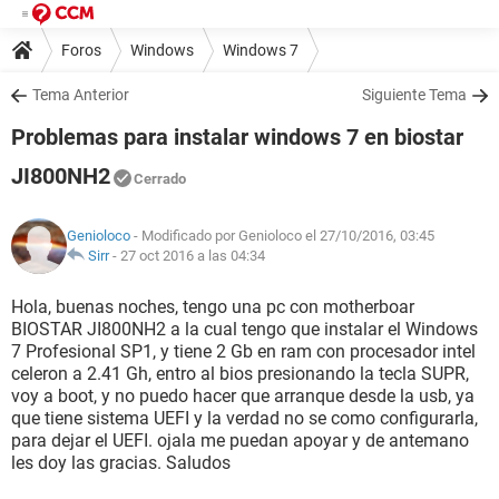
Foros
Windows
Windows 7
Tema Anterior
Siguiente Tema
Problemas para instalar windows 7 en biostar
JI800NH2
Cerrado
Genioloco
- Modificado por Genioloco el 27/10/2016, 03:45
Sirr
-
27 oct 2016 a las 04:34
Hola, buenas noches, tengo una pc con motherboar
BIOSTAR JI800NH2 a la cual tengo que instalar el Windows
7 Profesional SP1, y tiene 2 Gb en ram con procesador intel
celeron a 2.41 Gh, entro al bios presionando la tecla SUPR,
voy a boot, y no puedo hacer que arranque desde la usb, ya
que tiene sistema UEFI y la verdad no se como configurarla,
para dejar el UEFI. ojala me puedan apoyar y de antemano
les doy las gracias. Saludos