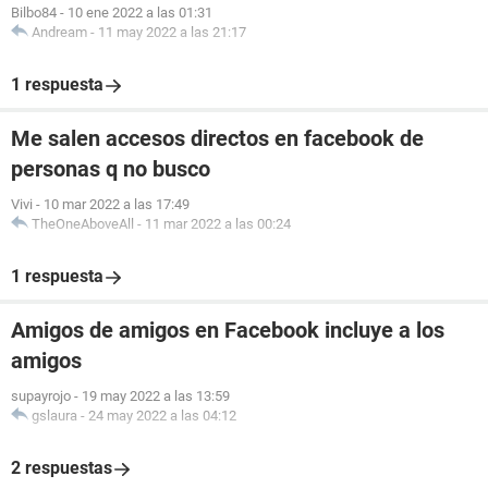
Bilbo84
-
10 ene 2022 a las 01:31
Andream
-
11 may 2022 a las 21:17
1 respuesta
Me salen accesos directos en facebook de
personas q no busco
Vivi
-
10 mar 2022 a las 17:49
TheOneAboveAll
-
11 mar 2022 a las 00:24
1 respuesta
Amigos de amigos en Facebook incluye a los
amigos
supayrojo
-
19 may 2022 a las 13:59
gslaura
-
24 may 2022 a las 04:12
2 respuestas