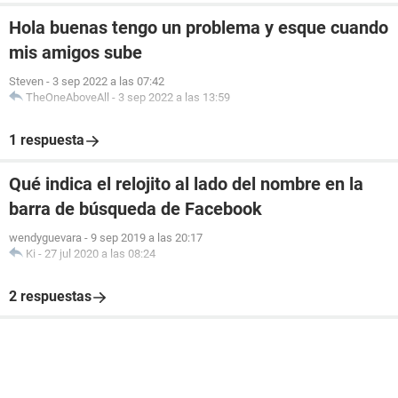
Hola buenas tengo un problema y esque cuando
mis amigos sube
Steven
-
3 sep 2022 a las 07:42
TheOneAboveAll
-
3 sep 2022 a las 13:59
1 respuesta
Qué indica el relojito al lado del nombre en la
barra de búsqueda de Facebook
wendyguevara
-
9 sep 2019 a las 20:17
Ki
-
27 jul 2020 a las 08:24
2 respuestas