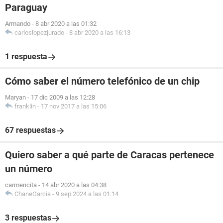
Paraguay
Armando
-
8 abr 2020 a las 01:32
carloslopezjurado
-
8 abr 2020 a las 16:13
1 respuesta
Cómo saber el número telefónico de un chip
Maryan
-
17 dic 2009 a las 12:28
franklin
-
17 nov 2017 a las 15:06
67 respuestas
Quiero saber a qué parte de Caracas pertenece
un número
carmencita
-
14 abr 2020 a las 04:38
ChaneGarcia
-
9 sep 2024 a las 01:14
3 respuestas