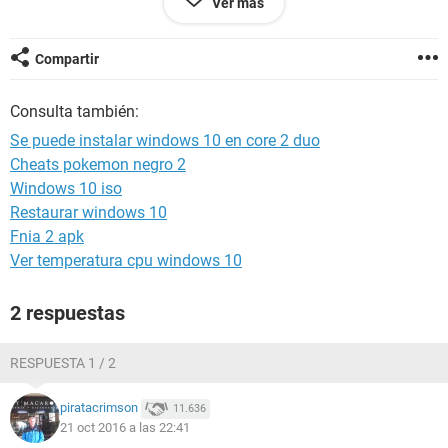
Ver más
PD la placa base es una gigabyte GA-P35-DSL3 con 8g de
memoria.
Compartir
Consulta también:
Se puede instalar windows 10 en core 2 duo
Cheats pokemon negro 2
Windows 10 iso
Restaurar windows 10
Fnia 2 apk
Ver temperatura cpu windows 10
2 respuestas
RESPUESTA 1 / 2
piratacrimson
11.636
21 oct 2016 a las 22:41