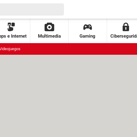
ps e Internet
Multimedia
Gaming
Cibersegurid
Videojuegos