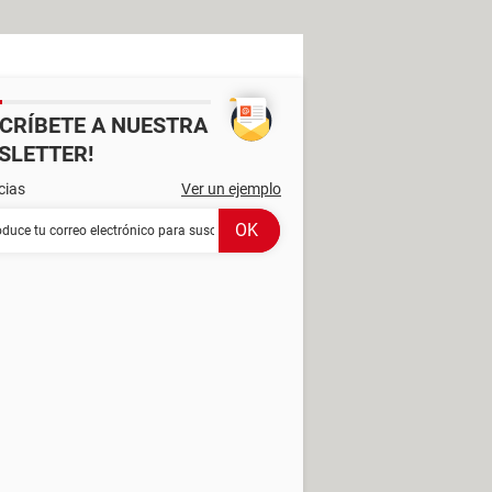
SCRÍBETE A NUESTRA
SLETTER!
cias
Ver un ejemplo