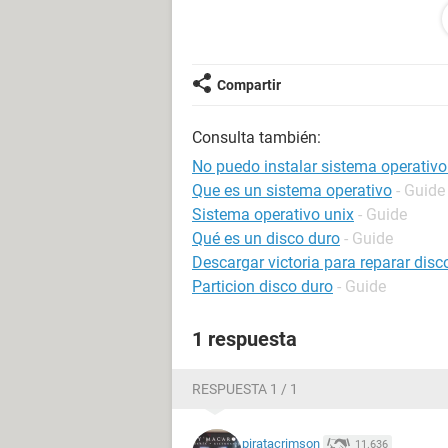
por ultimo intenté instalar Windows 
acaba ahi..... windows 7 siempre, 
puedo solucionar esto? siempre es e
nuevo le puse y nada
Compartir
Consulta también:
No puedo instalar sistema operativo
Que es un sistema operativo
- Guide
Sistema operativo unix
- Guide
Qué es un disco duro
- Guide
Descargar victoria para reparar disc
Particion disco duro
- Guide
1 respuesta
RESPUESTA 1 / 1
piratacrimson
11.636