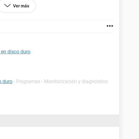
7 y ese si pudo instalarse pero el problema no
Ver más
SIEMPRE queda mal instalado, por favor ayuda como
l mismo error 0x80070057 :c y hasta disco duro
 en disco duro
o duro
- Programas - Monitorización y diagnóstico