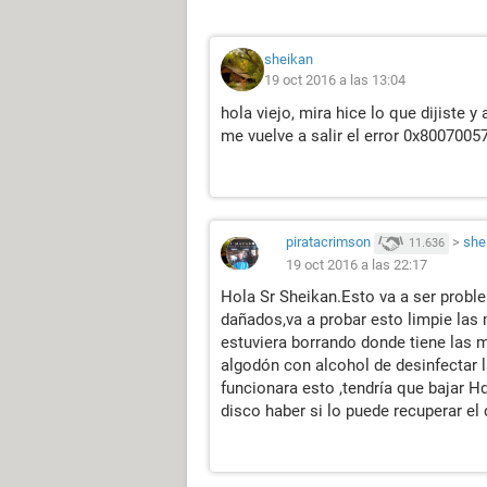
sheikan
19 oct 2016 a las 13:04
hola viejo, mira hice lo que dijiste y
me vuelve a salir el error 0x80070057
piratacrimson
>
she
11.636
19 oct 2016 a las 22:17
Hola Sr Sheikan.Esto va a ser probl
dañados,va a probar esto limpie la
estuviera borrando donde tiene las 
algodón con alcohol de desinfectar l
funcionara esto ,tendría que bajar H
disco haber si lo puede recuperar el