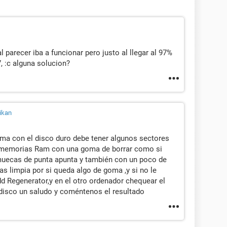
 al parecer iba a funcionar pero justo al llegar al 97%
, :c alguna solucion?
ikan
ema con el disco duro debe tener algunos sectores
s memorias Ram con una goma de borrar como si
muecas de punta apunta y también con un poco de
as limpia por si queda algo de goma ,y si no le
dd Regenerator,y en el otro ordenador chequear el
 disco un saludo y coméntenos el resultado