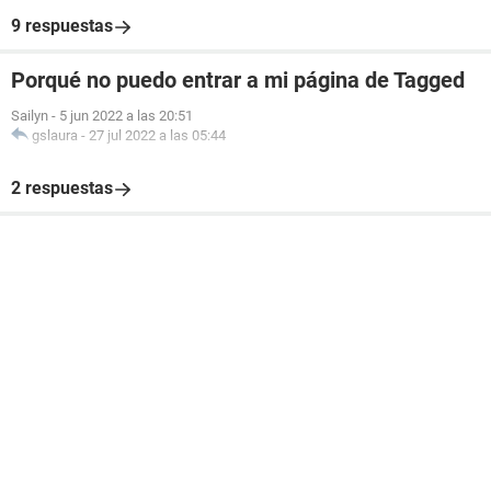
9 respuestas
Porqué no puedo entrar a mi página de Tagged
Sailyn
-
5 jun 2022 a las 20:51
gslaura
-
27 jul 2022 a las 05:44
2 respuestas