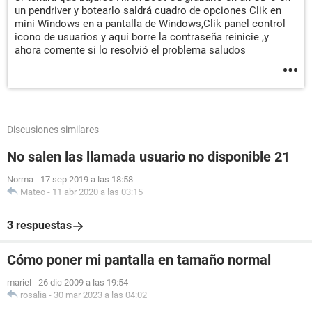
un pendriver y botearlo saldrá cuadro de opciones Clik en
mini Windows en a pantalla de Windows,Clik panel control
icono de usuarios y aquí borre la contraseña reinicie ,y
ahora comente si lo resolvió el problema saludos
Discusiones similares
No salen las llamada usuario no disponible 21
Norma
-
17 sep 2019 a las 18:58
Mateo
-
11 abr 2020 a las 03:15
3 respuestas
Cómo poner mi pantalla en tamaño normal
mariel
-
26 dic 2009 a las 19:54
rosalia
-
30 mar 2023 a las 04:02