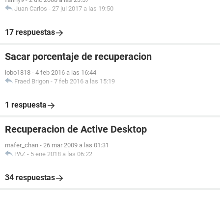
Juan Carlos
-
27 jul 2017 a las 19:50
17 respuestas
Sacar porcentaje de recuperacion
lobo1818
-
4 feb 2016 a las 16:44
Fraed Brigon
-
7 feb 2016 a las 15:19
1 respuesta
Recuperacion de Active Desktop
mafer_chan
-
26 mar 2009 a las 01:31
PAZ
-
5 ene 2018 a las 06:22
34 respuestas