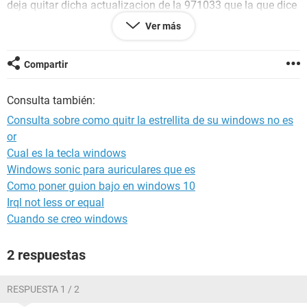
deja quitar dicha actualizacion de la 971033 que la que dice
si es un windows no es original porque dicha ventana no
Ver más
demuestra las acutalizaciones sale en blanco quisiera saber
si hay alguna forma de corregir dicho problema o bien si hay
que formatear nuevamente muchas gracias por su atencion
Compartir
Consulta también:
Consulta sobre como quitr la estrellita de su windows no es
or
Cual es la tecla windows
Windows sonic para auriculares que es
Como poner guion bajo en windows 10
Irql not less or equal
Cuando se creo windows
2 respuestas
RESPUESTA 1 / 2