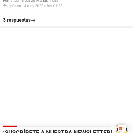
Fernanda
-
3 oct 2019 a las 11:55
gslaura
-
4 may 2023 a las 01:23
3 respuestas
¡SUSCRÍBETE A NUESTRA NEWSLETTER!