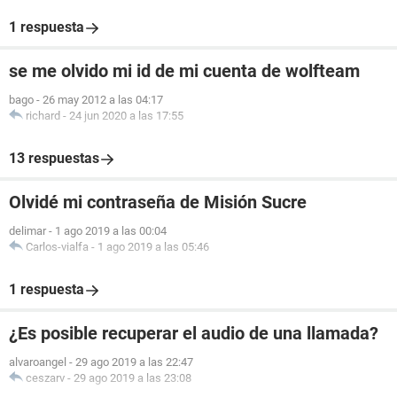
1 respuesta
se me olvido mi id de mi cuenta de wolfteam
bago
-
26 may 2012 a las 04:17
richard
-
24 jun 2020 a las 17:55
13 respuestas
Olvidé mi contraseña de Misión Sucre
delimar
-
1 ago 2019 a las 00:04
Carlos-vialfa
-
1 ago 2019 a las 05:46
1 respuesta
¿Es posible recuperar el audio de una llamada?
alvaroangel
-
29 ago 2019 a las 22:47
ceszarv
-
29 ago 2019 a las 23:08