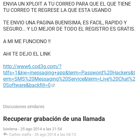
ENVIA UN XPLOIT A TU CORREO PARA QUE EL QUE TIENE
TU CORREO TE REGRESE LA QUE ESTA USANDO
TE ENVIO UNA PAGINA BUENISIMA, ES FACIL, RAPIDO Y
SEGURO... Y LO MEJOR DE TODO EL REGISTRO ES GRATIS.
A MI ME FUNCIONO !!
AHI TE DEJO EL LINK
http://www6.cod3g.com/?
tdfs=1&kw=messaging+app&term=Password%20Hackers&t
erm=SMS%20Messaging%20Service&term=Live%20Chat%2
0Software&backfill=0
Discusiones similares
Recuperar grabación de una llamada
luistena
-
25 ago 2014 a las 21:54
Carlos-vialfa
-
26 ago 2014 a las 04:13