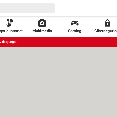
ps e Internet
Multimedia
Gaming
Cibersegurid
Videojuegos