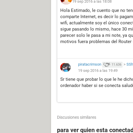
19 sep 2016 a las 18:08
Hola Estimado, le cuento que no ten
comparte Internet, es decir lo paga
wifi, actualmente soy el único cone
sigue pasando lo mismo, hace 30 min
parecer solo le pasa a mi note, ya que
motivos fuera problemas del Router 
piratacrimson
>
SS
11.636
19 sep 2016 a las 19:49
Sr tiene que probar lo que le he dic
ordenador haber si se conecta salu
Discusiones similares
para ver quien esta conectad