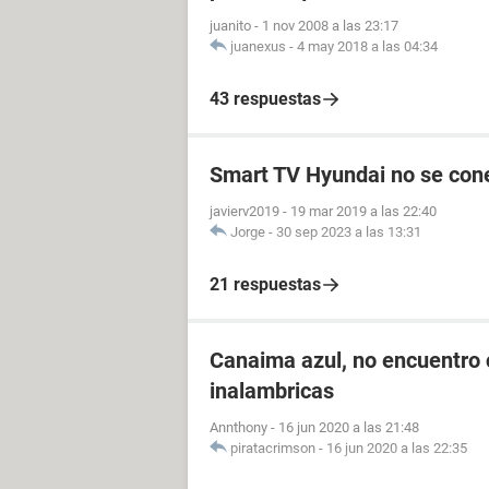
juanito
-
1 nov 2008 a las 23:17
juanexus
-
4 may 2018 a las 04:34
43 respuestas
Smart TV Hyundai no se conec
javierv2019
-
19 mar 2019 a las 22:40
Jorge
-
30 sep 2023 a las 13:31
21 respuestas
Canaima azul, no encuentro 
inalambricas
Annthony
-
16 jun 2020 a las 21:48
piratacrimson
-
16 jun 2020 a las 22:35