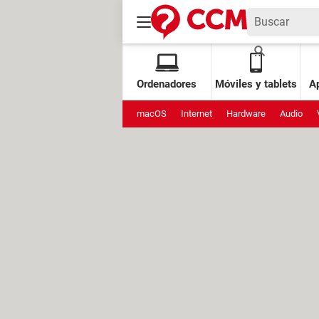
Ordenadores
Móviles y tablets
Ap
macOS
Internet
Hardware
Audio