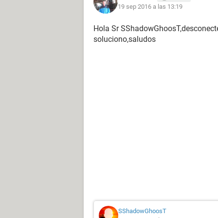
19 sep 2016 a las 13:19
Hola Sr SShadowGhoosT,desconecte y
soluciono,saludos
SShadowGhoosT