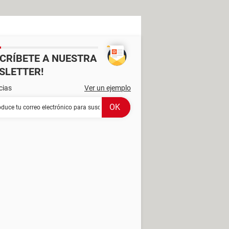
SCRÍBETE A NUESTRA
SLETTER!
cias
Ver un ejemplo