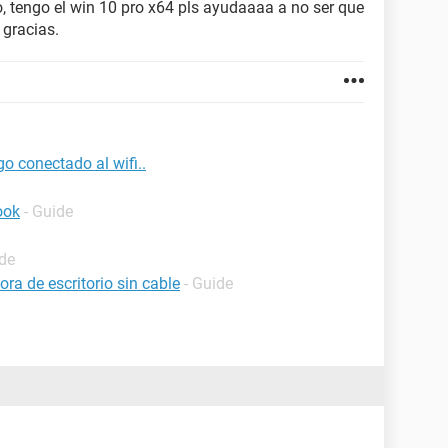
, tengo el win 10 pro x64 pls ayudaaaa a no ser que
 gracias.
go conectado al wifi..
ook
- Guide
ide
a de escritorio sin cable
- Guide