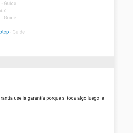
p
- Guide
nux
p
- Guide
ptop
- Guide
antía use la garantía porque si toca algo luego le