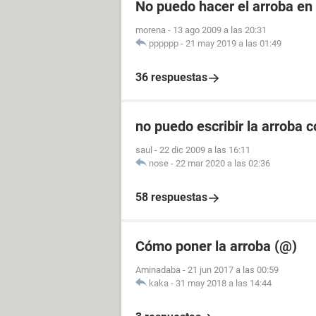
No puedo hacer el arroba en
morena
-
13 ago 2009 a las 20:31
pppppp
-
21 may 2019 a las 01:49
36 respuestas
no puedo escribir la arroba 
saul
-
22 dic 2009 a las 16:11
nose
-
22 mar 2020 a las 02:36
58 respuestas
Cómo poner la arroba (@)
Aminadaba
-
21 jun 2017 a las 00:59
kaka
-
31 may 2018 a las 14:44