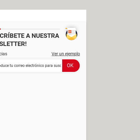
SCRÍBETE A NUESTRA
SLETTER!
cias
Ver un ejemplo