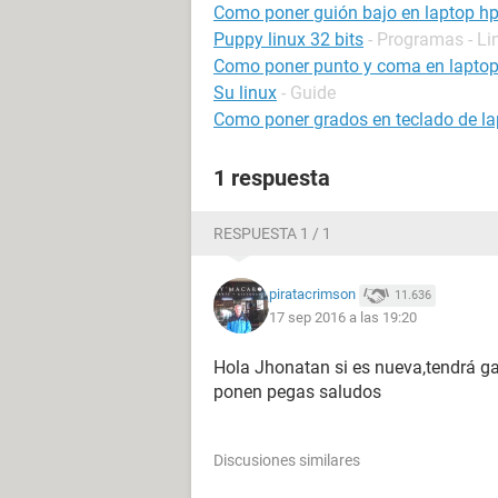
Como poner guión bajo en laptop h
Puppy linux 32 bits
- Programas - Li
Como poner punto y coma en lapto
Su linux
- Guide
Como poner grados en teclado de la
1 respuesta
RESPUESTA 1 / 1
piratacrimson
11.636
17 sep 2016 a las 19:20
Hola Jhonatan si es nueva,tendrá gar
ponen pegas saludos
Discusiones similares