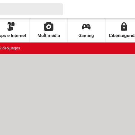
ps e Internet
Multimedia
Gaming
Cibersegurid
Videojuegos