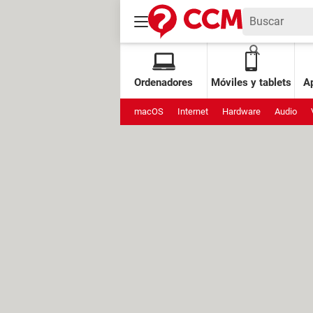
Ordenadores
Móviles y tablets
Ap
macOS
Internet
Hardware
Audio