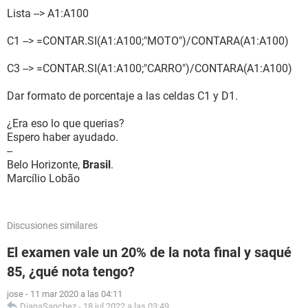
Lista --> A1:A100
C1 --> =CONTAR.SI(A1:A100;"MOTO")/CONTARA(A1:A100)
C3 --> =CONTAR.SI(A1:A100;"CARRO")/CONTARA(A1:A100)
Dar formato de porcentaje a las celdas C1 y D1.
¿Era eso lo que querias?
Espero haber ayudado.
--
Belo Horizonte,
Brasil
.
Marcílio Lobão
Discusiones similares
El examen vale un 20% de la nota final y saqué
85, ¿qué nota tengo?
jose
-
11 mar 2020 a las 04:11
DianaSanchez
-
18 jul 2022 a las 03:49