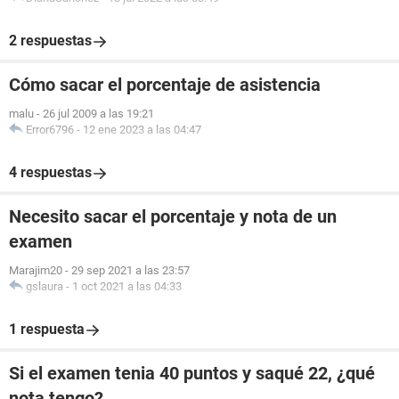
2 respuestas
Cómo sacar el porcentaje de asistencia
malu
-
26 jul 2009 a las 19:21
Error6796
-
12 ene 2023 a las 04:47
4 respuestas
Necesito sacar el porcentaje y nota de un
examen
Marajim20
-
29 sep 2021 a las 23:57
gslaura
-
1 oct 2021 a las 04:33
1 respuesta
Si el examen tenia 40 puntos y saqué 22, ¿qué
nota tengo?