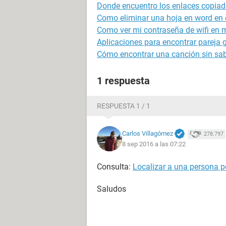
Donde encuentro los enlaces copiad
Como eliminar una hoja en word en e
Como ver mi contraseña de wifi en m
Aplicaciones para encontrar pareja g
Cómo encontrar una canción sin sab
1 respuesta
RESPUESTA 1 / 1
Carlos Villagómez
278.797
8 sep 2016 a las 07:22
Consulta:
Localizar a una persona po
Saludos