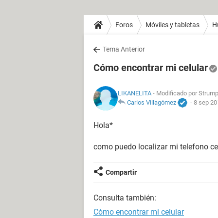
Foros
Móviles y tabletas
H
Tema Anterior
Cómo encontrar mi celular
LIKANELITA
- Modificado por Strump
Carlos Villagómez
-
8 sep 20
Hola*
como puedo localizar mi telefono ce
Compartir
Consulta también:
Cómo encontrar mi celular