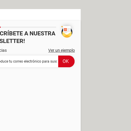
SCRÍBETE A NUESTRA
SLETTER!
cias
Ver un ejemplo