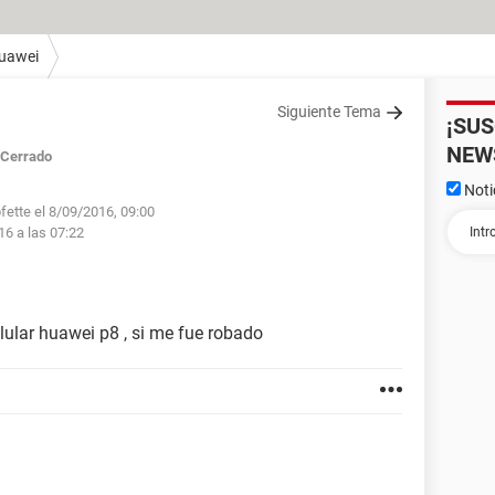
uawei
Siguiente Tema
¡SU
NEW
Cerrado
Noti
fette el 8/09/2016, 09:00
16 a las 07:22
lular huawei p8 , si me fue robado