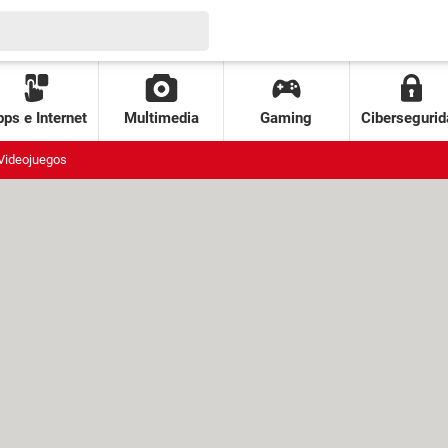
ps e Internet
Multimedia
Gaming
Cibersegurid
Videojuegos