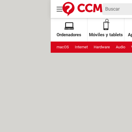
Ordenadores
Móviles y tablets
Ap
macOS
Internet
Hardware
Audio