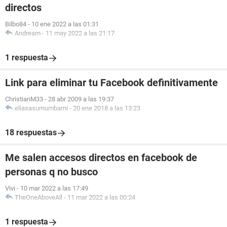
directos
Bilbo84
-
10 ene 2022 a las 01:31
Andream
-
11 may 2022 a las 21:17
1 respuesta
Link para eliminar tu Facebook definitivamente
ChristianM33
-
28 abr 2009 a las 19:37
eliasasumumbami
-
20 ene 2018 a las 13:23
18 respuestas
Me salen accesos directos en facebook de
personas q no busco
Vivi
-
10 mar 2022 a las 17:49
TheOneAboveAll
-
11 mar 2022 a las 00:24
1 respuesta