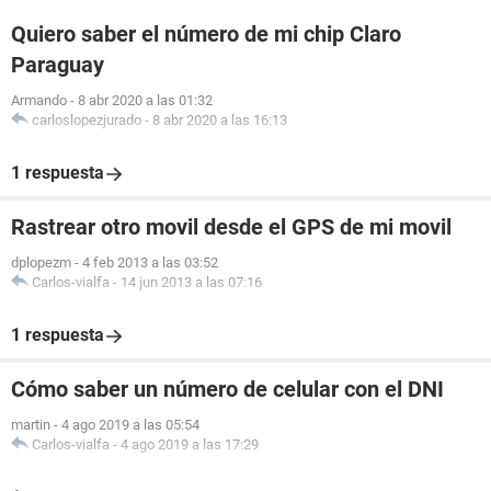
Quiero saber el número de mi chip Claro
Paraguay
Armando
-
8 abr 2020 a las 01:32
carloslopezjurado
-
8 abr 2020 a las 16:13
1 respuesta
Rastrear otro movil desde el GPS de mi movil
dplopezm
-
4 feb 2013 a las 03:52
Carlos-vialfa
-
14 jun 2013 a las 07:16
1 respuesta
Cómo saber un número de celular con el DNI
martin
-
4 ago 2019 a las 05:54
Carlos-vialfa
-
4 ago 2019 a las 17:29