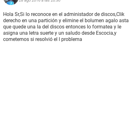
28 ago 2016 a las 20:30
Hola Sr,Si lo reconoce en el administador de discos,Clik
derecho en una partición y elimine el bolumen agalo asta
que quede una la del discos entonces lo formatea y le
asigna una letra suerte y un saludo desde Escocia,y
cometemos si resolvió el l problema
Desde ya se los agradezco y espero desesperadamente
ayuda!
Saludos