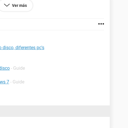
ocarlo en otro portatil lenovo y alli instalar
Ver más
osible hacerlo?
 DELL me sigue funcionando el sistema operativo de
o en el lenovo.
disco, diferentes pc's
disco
- Guide
ows 7
- Guide