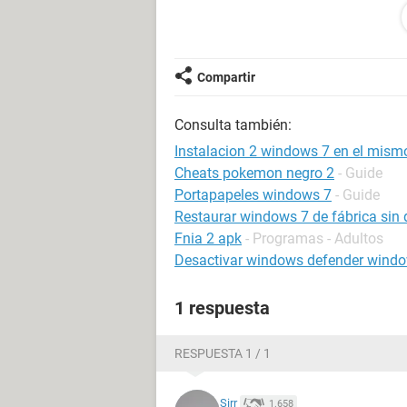
Quiero desconectar el disco duro y col
windows 7 en la particion libre, es p
Si vuelvo a conectar el disco en el
Compartir
la particion 1 y asi la particion 2 per
Consulta también:
Instalacion 2 windows 7 en el mismo 
Cheats pokemon negro 2
- Guide
Portapapeles windows 7
- Guide
Restaurar windows 7 de fábrica sin 
Fnia 2 apk
- Programas - Adultos
Desactivar windows defender wind
1 respuesta
RESPUESTA 1 / 1
Sirr
1.658