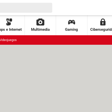
ps e Internet
Multimedia
Gaming
Cibersegurid
Videojuegos