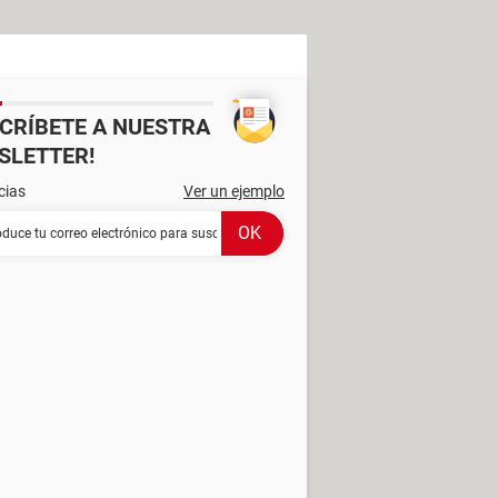
SCRÍBETE A NUESTRA
SLETTER!
cias
Ver un ejemplo