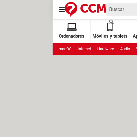
Ordenadores
Móviles y tablets
Ap
macOS
Internet
Hardware
Audio