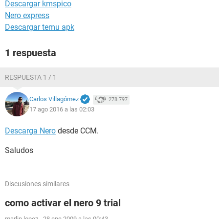
Descargar kmspico
Nero express
Descargar temu apk
1 respuesta
RESPUESTA 1 / 1
Carlos Villagómez
278.797
17 ago 2016 a las 02:03
Descarga Nero
desde CCM.
Saludos
Discusiones similares
como activar el nero 9 trial
marlin lopez
-
28 ene 2009 a las 00:43