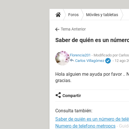
Foros
Móviles y tabletas
Tema Anterior
Saber de quién es un número
Florencia201
- Modificado por Carlos
Carlos Villagómez
-
12 ago 2
Hola alguien me ayuda por favor ..
gracias.
Compartir
Consulta también:
Saber de quién es un número de tel
Numero de telefono metropcs
- Guid