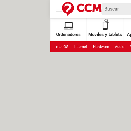
Ordenadores
Móviles y tablets
Ap
macOS
Internet
Hardware
Audio