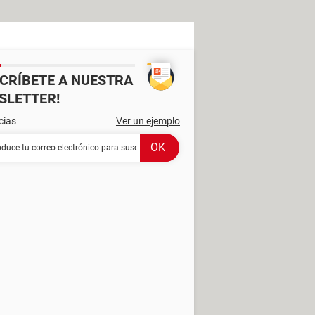
SCRÍBETE A NUESTRA
SLETTER!
cias
Ver un ejemplo