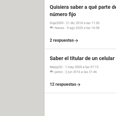
Quisiera saber a qué parte 
número fijo
Suje2009
-
21 dic 2018 a las 11:30
Nanas
-
9 ago 2020 a las 16:58
2 respuestas
Saber el titular de un celular
Marpy32
-
1 may 2009 a las 07:15
perez
-
2 jun 2016 a las 21:46
12 respuestas