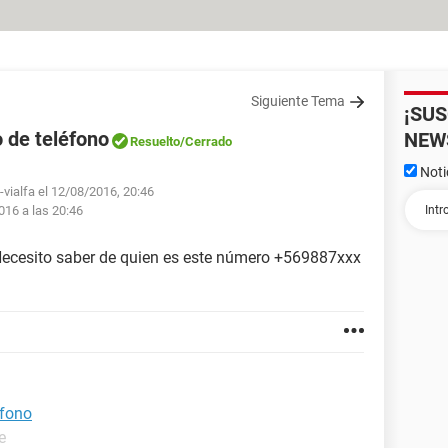
Siguiente Tema
¡SU
 de teléfono
NEW
Resuelto
/Cerrado
Noti
-vialfa el 12/08/2016, 20:46
016 a las 20:46
 Necesito saber de quien es este número +569887xxx
éfono
e