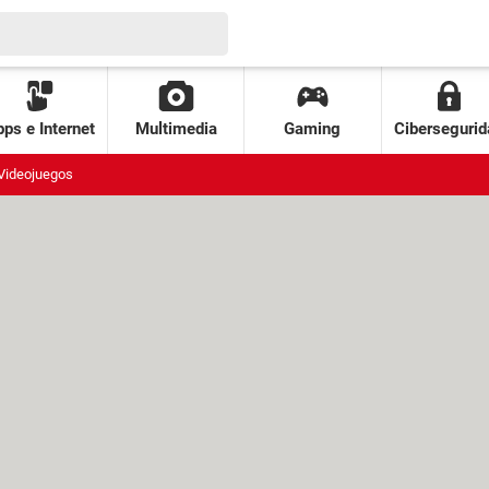
ps e Internet
Multimedia
Gaming
Cibersegurid
Videojuegos