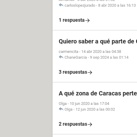
carloslopezjurado
-
8 abr 2020 a las 16:13
1 respuesta
Quiero saber a qué parte de
carmencita
-
14 abr 2020 a las 04:38
ChaneGarcia
-
9 sep 2024 a las 01:14
3 respuestas
A qué zona de Caracas perte
Olga
-
10 jun 2020 a las 17:04
Olga
-
12 jun 2020 a las 00:02
2 respuestas