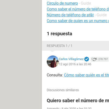
Circulo de numero
- Guide
Como saber el número de teléfono d
Número de teléfono de at&t
- Guide
Como saber de quien es un numero d
1 respuesta
RESPUESTA 1 / 1
Carlos Villagómez
278.797
12 ago 2016 a las 20:46
Consulta:
Cómo saber quién es el tit
Discusiones similares
Quiero saber el número de m
Armando
-
8 abr 2020 a las 01:32