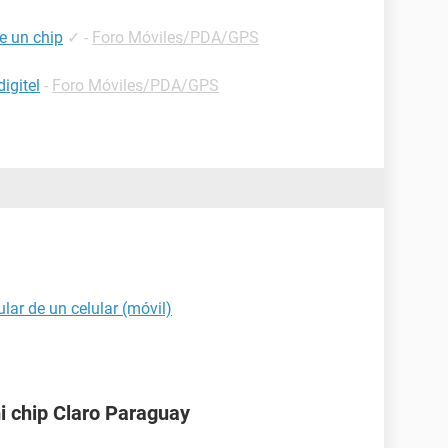
e un chip
✓
-
Foro Móviles/PDA/GPS
igitel
-
Foro Móviles/PDA/GPS
ular de un celular (móvil)
i chip Claro Paraguay