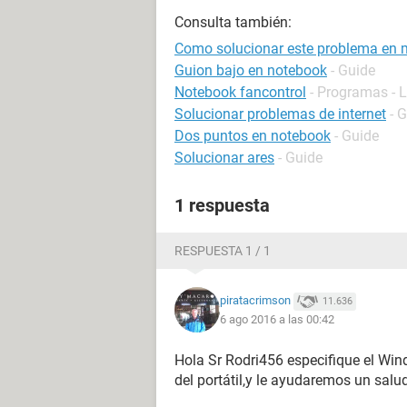
Consulta también:
Como solucionar este problema en 
Guion bajo en notebook
- Guide
Notebook fancontrol
- Programas - 
Solucionar problemas de internet
- 
Dos puntos en notebook
- Guide
Solucionar ares
- Guide
1 respuesta
RESPUESTA 1 / 1
piratacrimson
11.636
6 ago 2016 a las 00:42
Hola Sr Rodri456 especifique el Wi
del portátil,y le ayudaremos un salu