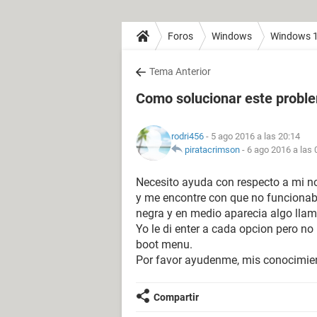
Foros
Windows
Windows 
Tema Anterior
Como solucionar este probl
rodri456
- 5 ago 2016 a las 20:14
piratacrimson
-
6 ago 2016 a las 
Necesito ayuda con respecto a mi n
y me encontre con que no funcionaba
negra y en medio aparecia algo llam
Yo le di enter a cada opcion pero n
boot menu.
Por favor ayudenme, mis conocimie
Compartir