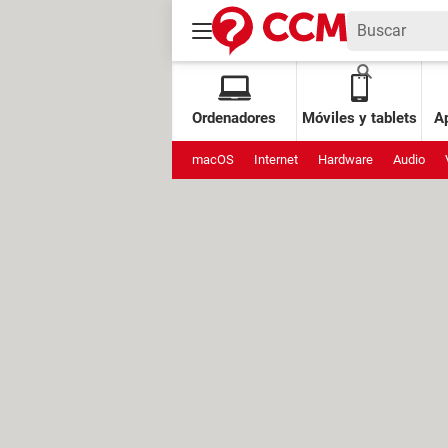
Ordenadores
Móviles y tablets
Ap
macOS
Internet
Hardware
Audio