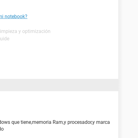
mi notebook?
Limpieza y optimización
Guide
ndows que tiene,memoria Ram,y procesador,y marca
do