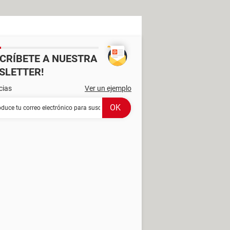
SCRÍBETE A NUESTRA
SLETTER!
cias
Ver un ejemplo