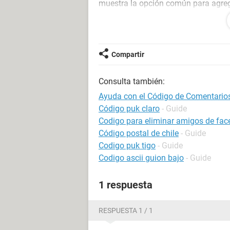
muestra la opción común para agreg
he leido que tengo que agregar el si
dudas.. es esto lo que me falta par
Compartir
<meta property="fb:app_id" content
Consulta también:
y si es asi ... mi app id es la que fi
a la derecha del texto que dice ID
Ayuda con el Código de Comentar
es eso?
Código puk claro
- Guide
Codigo para eliminar amigos de fa
alguien me podria ayudar ..
Código postal de chile
- Guide
Codigo puk tigo
- Guide
pueden ver el resultado en
Codigo ascii guion bajo
- Guide
http://sd-1197583-h00001.ferozo.
1 respuesta
RESPUESTA 1 / 1