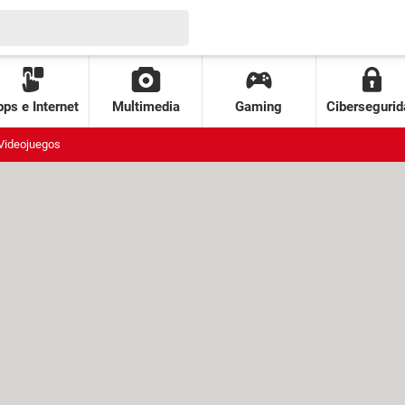
ps e Internet
Multimedia
Gaming
Cibersegurid
Videojuegos