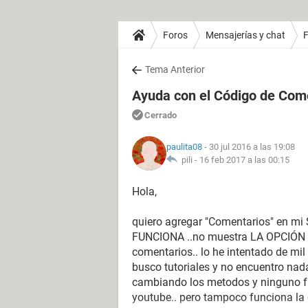
Foros
Mensajerías y chat
Tema Anterior
Ayuda con el Código de C
Cerrado
paulita08
- 30 jul 2016 a las 19:08
pili -
16 feb 2017 a las 00:15
Hola,
quiero agregar "Comentarios" en mi
FUNCIONA ..no muestra LA OPCIÓN 
comentarios.. lo he intentado de mi
busco tutoriales y no encuentro nada
cambiando los metodos y ninguno fun
youtube.. pero tampoco funciona la 