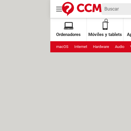
Ordenadores
Móviles y tablets
Ap
macOS
Internet
Hardware
Audio