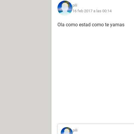
pili
16 feb 2017 a las 00:14
Ola como estad como te yamas
pili