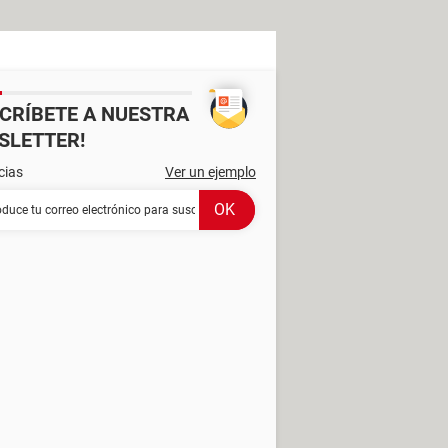
SCRÍBETE A NUESTRA
SLETTER!
cias
Ver un ejemplo