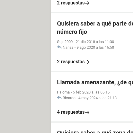
2 respuestas
Quisiera saber a qué parte 
número fijo
Suje2009
-
21 dic 2018 a las 11:30
Nanas
-
9 ago 2020 a las 16:58
2 respuestas
Llamada amenazante, ¿de q
Paloma
-
6 feb 2020 a las 06:15
Ricardo
-
4 may 2024 a las 21:13
4 respuestas
Quisiera saber a qué zona d