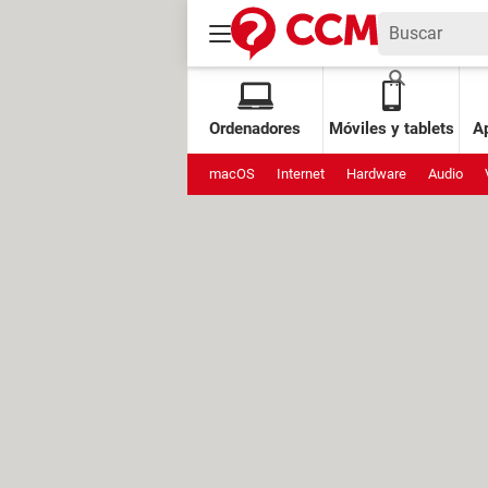
Ordenadores
Móviles y tablets
Ap
macOS
Internet
Hardware
Audio