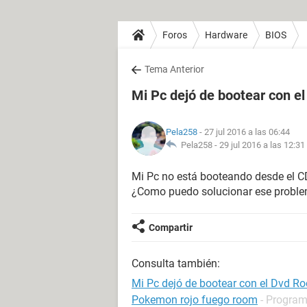
Foros
Hardware
BIOS
Tema Anterior
Mi Pc dejó de bootear con e
Pela258
- 27 jul 2016 a las 06:44
Pela258 -
29 jul 2016 a las 12:31
Mi Pc no está booteando desde el 
¿Como puedo solucionar ese probl
Compartir
Consulta también:
Mi Pc dejó de bootear con el Dvd R
Pokemon rojo fuego room
- Program