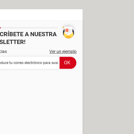
SCRÍBETE A NUESTRA
SLETTER!
cias
Ver un ejemplo