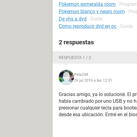
Pokemon esmeralda room
- Program
Pokemon blanco y negro room
- Pro
De vhs a dvd
- Guide
Como reproducir dvd en pc
- Guide
2 respuestas
RESPUESTA 1 / 2
Pela258
29 jul 2016 a las 12:31
Gracias amigo, ya lo solucioné. El p
había cambiado por uno USB y no hab
presionar cualquier tecla para boot
desde esa ubicación. Entré en el bio