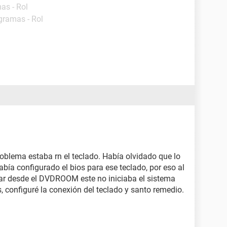
as - Rol
gramas - Rol
roblema estaba rn el teclado. Había olvidado que lo
ía configurado el bios para ese teclado, por eso al
ear desde el DVDROOM este no iniciaba el sistema
s, configuré la conexión del teclado y santo remedio.