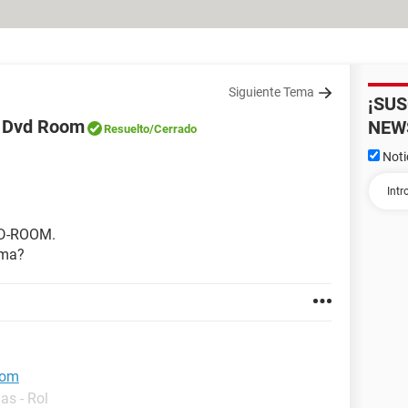
Siguiente Tema
¡SU
l Dvd Room
NEW
Resuelto
/Cerrado
Noti
CD-ROOM.
ema?
oom
as - Rol