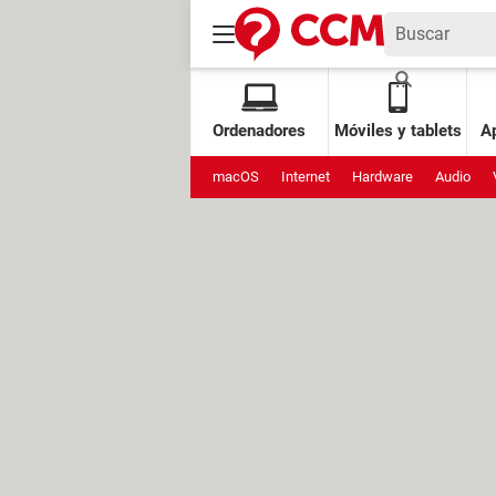
Ordenadores
Móviles y tablets
Ap
macOS
Internet
Hardware
Audio