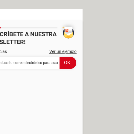
SCRÍBETE A NUESTRA
SLETTER!
cias
Ver un ejemplo