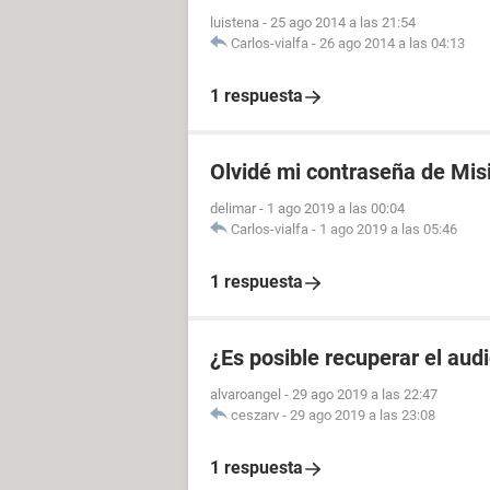
luistena
-
25 ago 2014 a las 21:54
Carlos-vialfa
-
26 ago 2014 a las 04:13
1 respuesta
Olvidé mi contraseña de Mis
delimar
-
1 ago 2019 a las 00:04
Carlos-vialfa
-
1 ago 2019 a las 05:46
1 respuesta
¿Es posible recuperar el aud
alvaroangel
-
29 ago 2019 a las 22:47
ceszarv
-
29 ago 2019 a las 23:08
1 respuesta