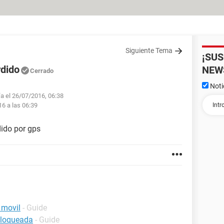
Siguiente Tema
¡SU
rdido
NEW
Cerrado
Noti
fa el 26/07/2016, 06:38
16 a las 06:39
ido por gps
 movil
- Guide
bloqueada
- Guide