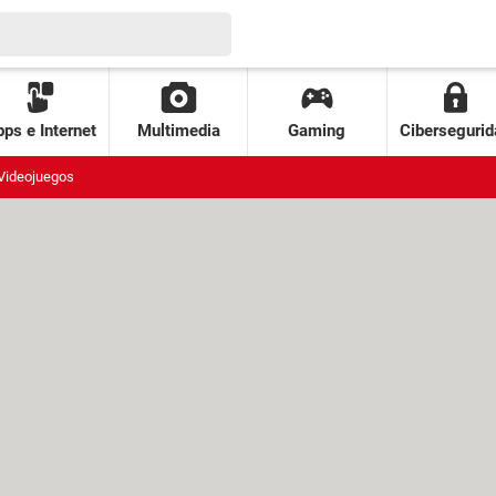
ps e Internet
Multimedia
Gaming
Cibersegurid
Videojuegos