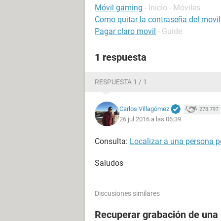
Móvil gaming
- Inicio - Móviles
Como quitar la contraseña del movil
Pagar claro movil
- Guide
1 respuesta
RESPUESTA 1 / 1
Carlos Villagómez
278.797
26 jul 2016 a las 06:39
Consulta:
Localizar a una persona po
Saludos
Discusiones similares
Recuperar grabación de una