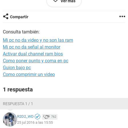
Ver más
incluso compre 2 veces la misma mother por no saber que
era y nada aun no da video
¿que puede ser?
Compartir
¿hay alguna posibilidad de que sea el procesador?
Consulta también:
Mi pc no da video y no son las ram
Mi pc no da señal al monitor
Activar dual channel ram bios
Como poner punto y coma en pc
Guion bajo pc
Como comprimir un video
1 respuesta
RESPUESTA 1 / 1
R2D2_WD
762
25 jul 2016 a las 15:55