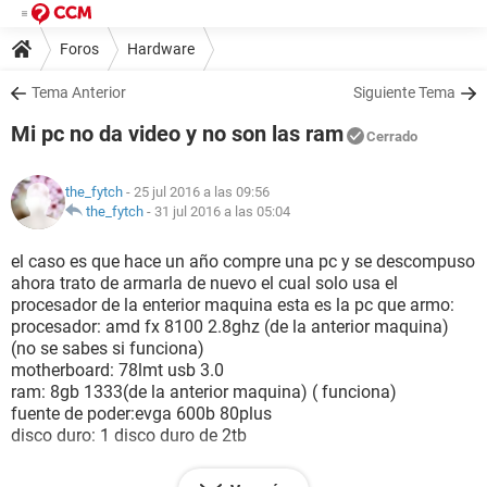
Foros
Hardware
Tema Anterior
Siguiente Tema
Mi pc no da video y no son las ram
Cerrado
the_fytch
- 25 jul 2016 a las 09:56
the_fytch
-
31 jul 2016 a las 05:04
el caso es que hace un año compre una pc y se descompuso
ahora trato de armarla de nuevo el cual solo usa el
procesador de la enterior maquina esta es la pc que armo:
procesador: amd fx 8100 2.8ghz (de la anterior maquina)
(no se sabes si funciona)
motherboard: 78lmt usb 3.0
ram: 8gb 1333(de la anterior maquina) ( funciona)
fuente de poder:evga 600b 80plus
disco duro: 1 disco duro de 2tb
la cosa es que prende pero no da seña ya limpie las ram