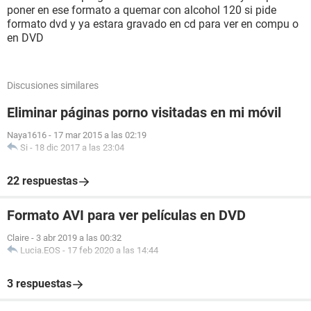
poner en ese formato a quemar con alcohol 120 si pide
formato dvd y ya estara gravado en cd para ver en compu o
en DVD
Discusiones similares
Eliminar páginas porno visitadas en mi móvil
Naya1616
-
17 mar 2015 a las 02:19
Si
-
18 dic 2017 a las 23:04
22 respuestas
Formato AVI para ver películas en DVD
Claire
-
3 abr 2019 a las 00:32
Lucia.EOS
-
17 feb 2020 a las 14:44
3 respuestas